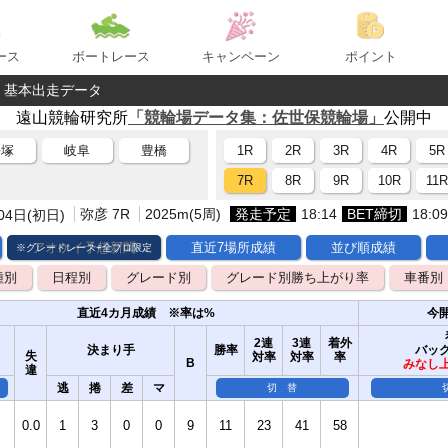
ース
ボートレース
キャンペーン
ポイント
7R 基本出走データ
遠山競輪研究所
「競輪場データ集：佐世保競輪場」
公開中
平塚
岐阜
豊橋
1R
2R
3R
4R
5R
7R
8R
9R
10R
11
弥彦 7R
2025m(5周)
発走予定
18:14
BET締切
18:09
04日(初日)
アオケイ予想新聞
直近7場所成績
並び順成績
※グレードレース+全プロ限定
種別
日程別
グレード別
グレード別勝ち上がり率
車番別
直近4カ月成績 ※率は%
今
2連
3連
着外
決まり手
勝率
バッ
失
対率
対率
率
B
みなし
違
逃
捲
差
マ
切 替
0.0
1
3
0
0
9
11
23
41
58