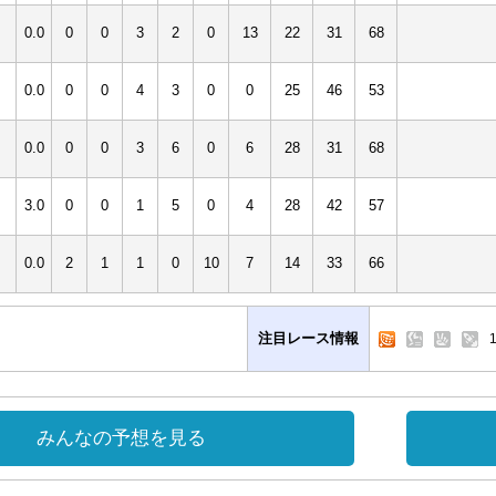
0.0
0
0
3
2
0
13
22
31
68
0.0
0
0
4
3
0
0
25
46
53
0.0
0
0
3
6
0
6
28
31
68
3.0
0
0
1
5
0
4
28
42
57
0.0
2
1
1
0
10
7
14
33
66
注目レース情報
みんなの予想を見る