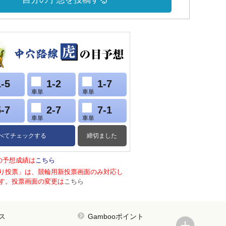
1-5
1-2
1-7
車単
車単
5-7
2-7
7-1
車単
車単
べてチェックする
締切ました
の予想成績は
こちら
り投票」は、競輪用新投票画面のみ対応し
す。投票画面の変更は
こちら
ス
Gambooポイント