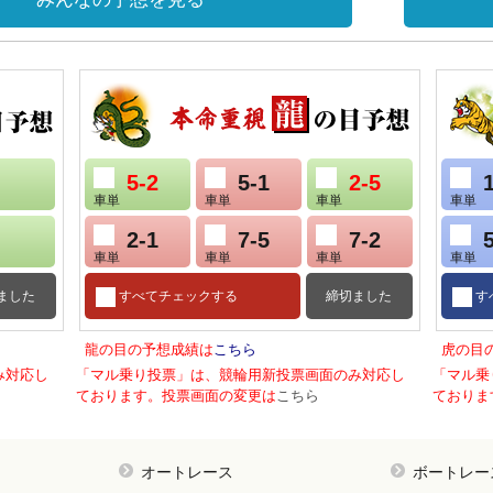
5-2
5-1
2-5
車単
車単
車単
車単
2-1
7-5
7-2
車単
車単
車単
車単
ました
すべてチェックする
締切ました
す
龍の目の予想成績は
こちら
虎の目
み対応し
「マル乗り投票」は、競輪用新投票画面のみ対応し
「マル乗
ております。投票画面の変更は
こちら
ておりま
オートレース
ボートレー