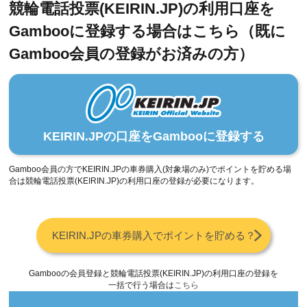
競輪電話投票(KEIRIN.JP)の利用口座を
Gambooに登録する場合はこちら（既に
Gamboo会員の登録がお済みの方）
KEIRIN.JPの口座を
Gambooに登録する
Gamboo会員の方でKEIRIN.JPの車券購入(対象場のみ)でポイントを貯める場
合は競輪電話投票(KEIRIN.JP)の利用口座の登録が必要になります。
KEIRIN.JPの車券購入でポイントを貯める？
Gambooの会員登録と競輪電話投票(KEIRIN.JP)の利用口座の登録を
一括で行う場合は
こちら