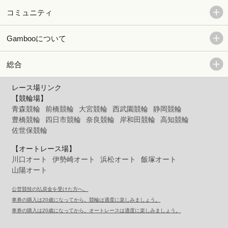
コミュニティ
Gambooについて
総合
レース場リンク
【競輪場】
青森競輪
前橋競輪
大宮競輪
西武園競輪
静岡競輪
豊橋競輪
四日市競輪
奈良競輪
岸和田競輪
高知競輪
佐世保競輪
【オートレース場】
川口オート
伊勢崎オート
浜松オート
飯塚オート
山陽オート
公営競技の払戻金を受けた方へ。
車券の購入は20歳になってから。競輪は適度に楽しみましょう。
車券の購入は20歳になってから。オートレースは適度に楽しみましょう。