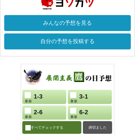
みんなの予想を見る
自分の予想を投稿する
1-3
3-1
車単
車単
2-6
6-2
車単
車単
すべてチェックする
締切ました