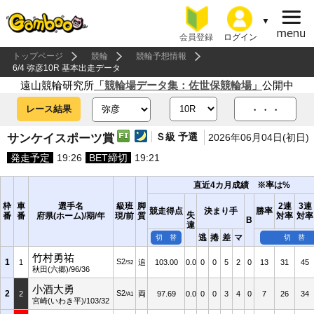
会員登録
ログイン
トップページ
競輪
競輪予想情報
6/4 弥彦10R 基本出走データ
遠山競輪研究所
「競輪場データ集：佐世保競輪場」
公開中
レース結果
・・・
Ｓ級 予選
サンケイスポーツ賞
2026年06月04日(初日)
発走予定
19:26
BET締切
19:21
直近4カ月成績 ※率は%
枠
車
選手名
級班
脚
2連
3連
競走得点
決まり手
勝率
失
番
番
府県(ホーム)/期/年
現/前
質
対率
対率
B
違
逃
捲
差
マ
切 替
切 替
竹村勇祐
1
S2
1
追
103.00
0.0
0
0
5
2
0
13
31
45
/S2
秋田(六郷)/96/36
小酒大勇
2
S2
2
両
97.69
0.0
0
0
3
4
0
7
26
34
/A1
宮崎(いわき平)/103/32