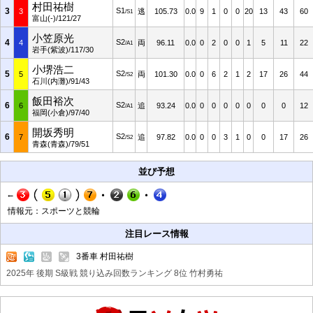
村田祐樹
3
S1
3
逃
105.73
0.0
9
1
0
0
20
13
43
60
/S1
富山(-)/121/27
小笠原光
4
S2
4
両
96.11
0.0
0
2
0
0
1
5
11
22
/A1
岩手(紫波)/117/30
小堺浩二
5
S2
5
両
101.30
0.0
0
6
2
1
2
17
26
44
/S2
石川(内灘)/91/43
飯田裕次
6
S2
6
追
93.24
0.0
0
0
0
0
0
0
0
12
/A1
福岡(小倉)/97/40
開坂秀明
6
S2
7
追
97.82
0.0
0
0
3
1
0
0
17
26
/S2
青森(青森)/79/51
並び予想
←
情報元：スポーツと競輪
注目レース情報
3番車 村田祐樹
2025年 後期 S級戦 競り込み回数ランキング 8位 竹村勇祐