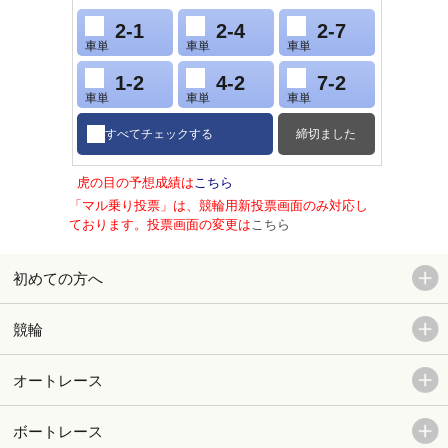
2-1
2-4
2-7
車単
車単
車単
1-2
4-2
7-2
車単
車単
車単
すべてチェックする
締切ました
虎の目の予想成績は
こちら
「マル乗り投票」は、競輪用新投票画面のみ対応し
ております。投票画面の変更は
こちら
初めての方へ
競輪
オートレース
ボートレース