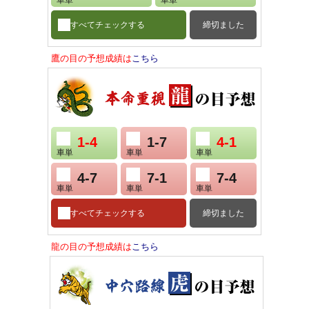
車単
車単
すべてチェックする
締切ました
鷹の目の予想成績は
こちら
1-4
1-7
4-1
車単
車単
車単
4-7
7-1
7-4
車単
車単
車単
すべてチェックする
締切ました
龍の目の予想成績は
こちら