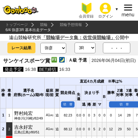
会員登録
ログイン
トップページ
競輪
競輪予想情報
6/4 弥彦3R 基本出走データ
遠山競輪研究所
「競輪場データ集：佐世保競輪場」
公開中
レース結果
・・・
Ａ級 予選
サンケイスポーツ賞
2026年06月04日(初日)
発走予定
16:38
BET締切
16:33
直近4カ月成績 ※率は%
枠
車
選手名
級班
脚
2連
3連
着
競走得点
決まり手
勝率
失
番
番
府県(ホーム)/期/年
現/前
質
対率
対率
B
違
逃
捲
差
マ
切 替
切 替
野村純宏
1
A1
1
追
82.23
0.0
0
0
3
0
0
0
14
28
7
/A1
神奈川(川崎)/82/49
吉永好宏
2
A1
2
追
88.12
0.0
0
0
5
2
0
12
29
50
5
/A1
広島(広島)/80/51