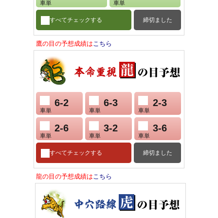
車単
車単
すべてチェックする
締切ました
鷹の目の予想成績は
こちら
6-2
6-3
2-3
車単
車単
車単
2-6
3-2
3-6
車単
車単
車単
すべてチェックする
締切ました
龍の目の予想成績は
こちら