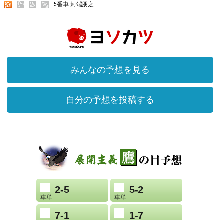
5番車 河端朋之
みんなの予想を見る
自分の予想を投稿する
2-5
5-2
車単
車単
7-1
1-7