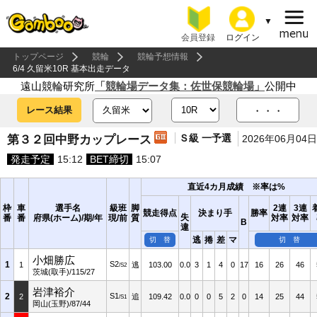
会員登録
ログイン
トップページ
競輪
競輪予想情報
6/4 久留米10R 基本出走データ
遠山競輪研究所
「競輪場データ集：佐世保競輪場」
公開中
レース結果
・・・
Ｓ級 一予選
第３２回中野カップレース
2026年06月04日
発走予定
15:12
BET締切
15:07
直近4カ月成績 ※率は%
枠
車
選手名
級班
脚
2連
3連
競走得点
決まり手
勝率
失
番
番
府県(ホーム)/期/年
現/前
質
対率
対率
B
違
逃
捲
差
マ
切 替
切 替
小畑勝広
1
S2
1
逃
103.00
0.0
3
1
4
0
17
16
26
46
/S2
茨城(取手)/115/27
岩津裕介
2
S1
2
追
109.42
0.0
0
0
5
2
0
14
25
44
/S1
岡山(玉野)/87/44