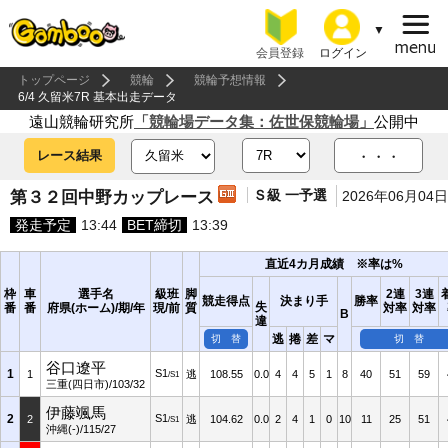
会員登録
ログイン
トップページ
競輪
競輪予想情報
6/4 久留米7R 基本出走データ
遠山競輪研究所
「競輪場データ集：佐世保競輪場」
公開中
レース結果
・・・
Ｓ級 一予選
第３２回中野カップレース
2026年06月04日
発走予定
13:44
BET締切
13:39
直近4カ月成績 ※率は%
枠
車
選手名
級班
脚
2連
3連
競走得点
決まり手
勝率
失
番
番
府県(ホーム)/期/年
現/前
質
対率
対率
B
違
逃
捲
差
マ
切 替
切 替
谷口遼平
1
S1
1
逃
108.55
0.0
4
4
5
1
8
40
51
59
/S1
三重(四日市)/103/32
伊藤颯馬
2
S1
2
逃
104.62
0.0
2
4
1
0
10
11
25
51
/S1
沖縄(-)/115/27