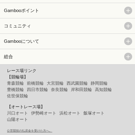
Gambooポイント
コミュニティ
Gambooについて
総合
レース場リンク
【競輪場】
青森競輪
前橋競輪
大宮競輪
西武園競輪
静岡競輪
豊橋競輪
四日市競輪
奈良競輪
岸和田競輪
高知競輪
佐世保競輪
【オートレース場】
川口オート
伊勢崎オート
浜松オート
飯塚オート
山陽オート
公営競技の払戻金を受けた方へ。