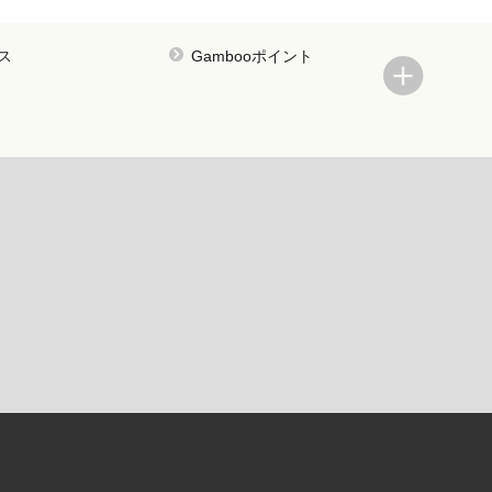
ス
Gambooポイント