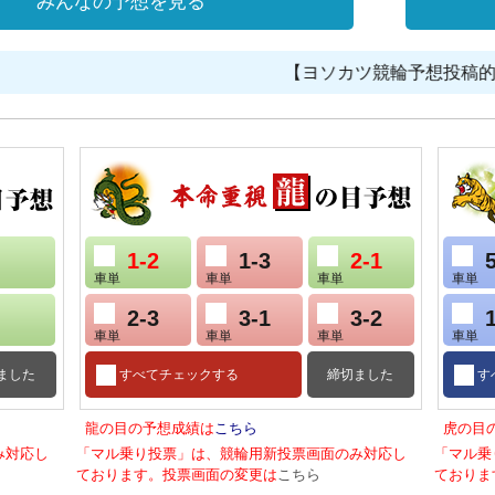
みんなの予想を見る
【ヨソカツ競輪予想投稿的中
1-2
1-3
2-1
車単
車単
車単
車単
2-3
3-1
3-2
車単
車単
車単
車単
ました
すべてチェックする
締切ました
す
龍の目の予想成績は
こちら
虎の目
み対応し
「マル乗り投票」は、競輪用新投票画面のみ対応し
「マル乗
ております。投票画面の変更は
こちら
ておりま