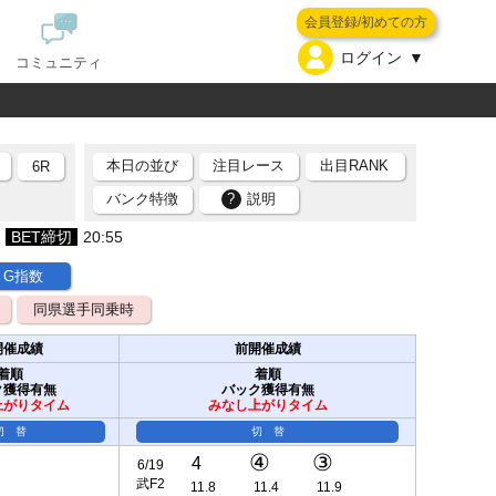
会員登録/初めての方
ログイン
コミュニティ
本日の並び
注目レース
出目RANK
6R
バンク特徴
?
説明
BET締切
20:55
G指数
同県選手同乗時
開催成績
前開催成績
着順
着順
ク獲得有無
バック獲得有無
上がりタイム
みなし上がりタイム
切 替
切 替
④
③
4
6/19
武F2
11.8
11.4
11.9