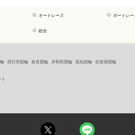
オートレース
ボートレー
総合
輪
四日市競輪
奈良競輪
岸和田競輪
高知競輪
佐世保競輪
ート