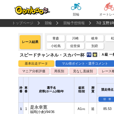
競輪
オートレ
トップページ
競輪
競輪予想情報
7/2 玉野
青森
川崎
岐阜
レース結果
小松島
佐世保
別府
Ａ級 一
スピードチャンネル・スカパー杯
基本出走データ
マル得ポイント・選手コメント
マニア分析評価
周長別
見なし直線別
レース
枠
車
選手名
級班
脚
競走得点
番
番
府県(ホーム)/期/年
現/前
質
切 替
是永幸寛
1
A1
追
85.53
1
/A1
福岡(小倉)/94/36