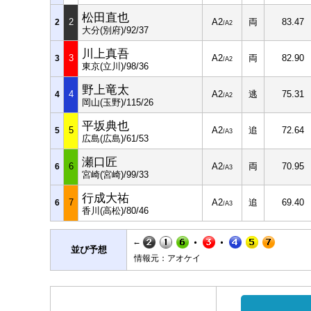
松田直也
2
A2
両
83.47
2
/A2
大分(別府)/92/37
川上真吾
3
A2
両
82.90
3
/A2
東京(立川)/98/36
野上竜太
4
A2
逃
75.31
4
/A2
岡山(玉野)/115/26
平坂典也
5
A2
追
72.64
5
/A3
広島(広島)/61/53
瀬口匠
6
A2
両
70.95
6
/A3
宮崎(宮崎)/99/33
行成大祐
7
A2
追
69.40
6
/A3
香川(高松)/80/46
←
並び予想
情報元：アオケイ