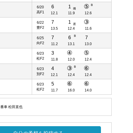
⑤
B
6
1
6/20
捲
高F1
12.1
11.9
12.6
③
7
1
6/22
差
豊F2
13.5
12.4
11.6
B
7
6
7
6/25
向F2
11.2
13.1
13.0
④
⑤
3
6/23
松F2
11.8
12.0
12.4
③
⑥
B
4
6/23
別F2
12.1
12.4
12.4
⑥
⑥
5
6/23
松F2
11.7
16.0
14.0
2番車 松田直也