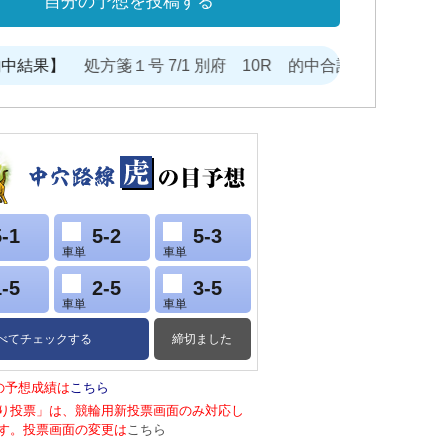
自分の予想を投稿する
結果】
処方箋１号 7/1 別府 10R 的中合計 12,040円
5-1
5-2
5-3
車単
車単
1-5
2-5
3-5
車単
車単
べてチェックする
締切ました
の予想成績は
こちら
り投票」は、競輪用新投票画面のみ対応し
す。投票画面の変更は
こちら