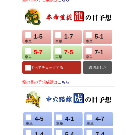
1-5
1-7
5-1
車単
車単
車単
5-7
7-5
7-1
車単
車単
車単
すべてチェックする
締切ました
龍の目の予想成績は
こちら
4-5
4-1
4-7
車単
車単
車単
1-4
5-4
7-4