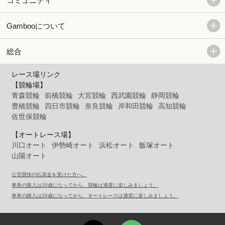
コミュニティ
Gambooについて
総合
レース場リンク
【競輪場】
青森競輪
前橋競輪
大宮競輪
西武園競輪
静岡競輪
豊橋競輪
四日市競輪
奈良競輪
岸和田競輪
高知競輪
佐世保競輪
【オートレース場】
川口オート
伊勢崎オート
浜松オート
飯塚オート
山陽オート
公営競技の払戻金を受けた方へ。
車券の購入は20歳になってから。競輪は適度に楽しみましょう。
車券の購入は20歳になってから。オートレースは適度に楽しみましょう。