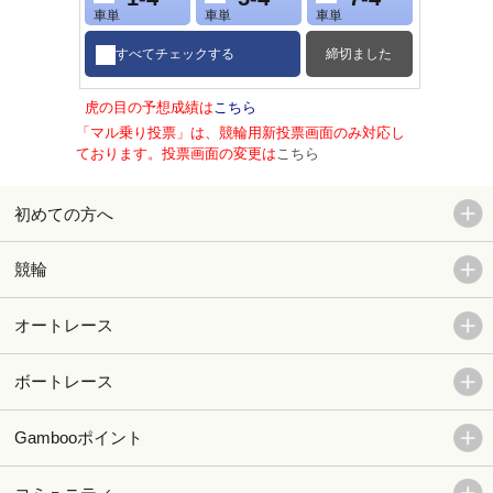
車単
車単
車単
すべてチェックする
締切ました
虎の目の予想成績は
こちら
「マル乗り投票」は、競輪用新投票画面のみ対応し
ております。投票画面の変更は
こちら
初めての方へ
競輪
オートレース
ボートレース
Gambooポイント