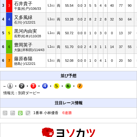
石井貴子
3
L1
3
両
55.54
0.0
3
5
5
4
6
40
77
90
/L1
千葉(松戸)/106/33
又多風緑
4
L1
4
両
53.28
0.0
2
8
2
2
8
32
50
64
/L1
石川(-)/122/21
黒河内由実
5
L1
5
両
50.72
0.0
0
1
0
3
0
0
13
37
/L1
長野(松本)/110/28
豊岡英子
6
L1
6
両
51.70
0.0
2
4
3
1
1
14
37
55
/L1
大阪(岸和田)/114/43
藤原春陽
6
L1
7
両
52.08
0.0
0
1
0
4
1
0
20
50
/L1
徳島(-)/122/21
並び予想
←
情報元：別府ダービー
注目レース情報
1番車 小林優香
6連勝