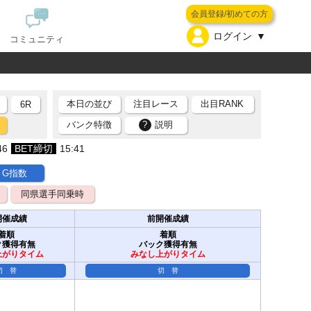
会員登録/初めての方
ログイン
コミュニティ
本日の並び
注目レース
出目RANK
6R
バンク特徴
?
説明
R
46
BET締切
15:41
G指数
同県選手同乗時
開催成績
前開催成績
着順
着順
ク獲得有無
バック獲得有無
上がりタイム
みなし上がりタイム
切 替
切 替