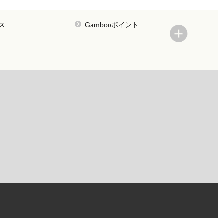
ス
Gambooポイント