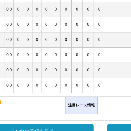
0.0
0
0
0
0
0
0
0
0
0
0.0
0
0
0
0
0
0
0
0
0
0.0
0
0
0
0
0
0
0
0
0
0.0
0
0
0
0
0
0
0
0
0
0.0
0
0
0
0
0
0
0
0
0
0.0
0
0
0
0
0
0
0
0
0
注目レース情報