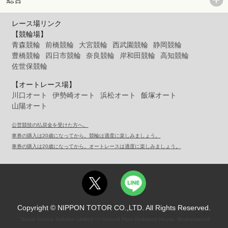
レース場リンク
【競輪場】
青森競輪
前橋競輪
大宮競輪
西武園競輪
静岡競輪
豊橋競輪
四日市競輪
奈良競輪
岸和田競輪
高知競輪
佐世保競輪
【オートレース場】
川口オート
伊勢崎オート
浜松オート
飯塚オート
山陽オート
公営競技の払戻金を受けた方へ。
車券の購入は20歳になってから。競輪は適度に楽しみましょう。
車券の購入は20歳になってから。オートレースは適度に楽しみましょう。
Copyright © NIPPON TOTOR CO.,LTD. All Rights Reserved.
"Social Service Solution Limited >> Ground Floor Redwood House, Brotherswood