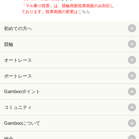
「マル乗り投票」は、競輪用新投票画面のみ対応し
ております。投票画面の変更は
こちら
初めての方へ
競輪
オートレース
ボートレース
Gambooポイント
コミュニティ
Gambooについて
総合