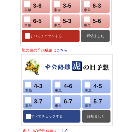
3-6
3-5
6-3
車単
車単
車単
6-5
5-3
5-6
車単
車単
車単
すべてチェックする
締切ました
龍の目の予想成績は
こちら
4-3
4-6
4-5
車単
車単
車単
3-7
6-7
5-7
車単
車単
車単
すべてチェックする
締切ました
虎の目の予想成績は
こちら