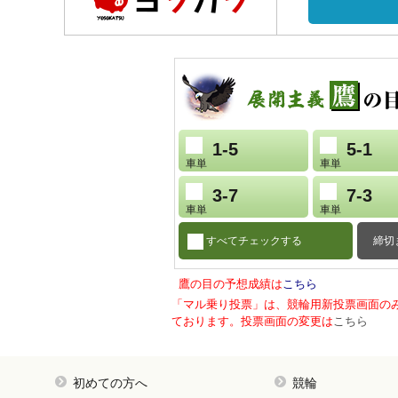
1-5
5-1
車単
車単
3-7
7-3
車単
車単
すべてチェックする
締切
鷹の目の予想成績は
こちら
「マル乗り投票」は、競輪用新投票画面の
ております。投票画面の変更は
こちら
初めての方へ
競輪