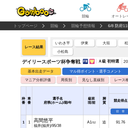
競輪
オートレ
トップページ
競輪
競輪予想情報
6/8 防府
いわき平
伊東
大垣
レース結果
小松島
Ａ級 初特選
デイリースポーツ杯争奪戦
2
基本出走データ
マル得ポイント・選手コメント
マニア分析評価
周長別
見なし直線別
レース
枠
車
選手名
級班
脚
競走得点
番
番
府県(ホーム)/期/年
現/前
質
切 替
高間悠平
1
A1
追
91.76
1
/S2
福井(福井)/95/38