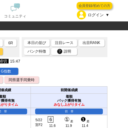
会員登録/初めての方
ログイン
コミュニティ
本日の並び
注目レース
出目RANK
6R
バンク特徴
?
説明
R
T締切
15:47
G指数
同県選手同乗時
開催成績
前開催成績
着順
着順
ク獲得有無
バック獲得有無
上がりタイム
みなし上がりタイム
切 替
切 替
①
❶
6
5/22
差
差
宮F2
11.6
11.9
11.4