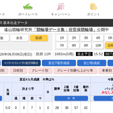
ース
ボートレース
キャンペーン
ポイント
11R 基本出走データ
遠山競輪研究所
「競輪場データ集：佐世保競輪場」
公開中
松阪
奈良
防府
1R
2R
3R
4R
5R
7R
8R
9R
10R
11
防府 11R
1682m(5周)
発走予定
15:52
BE
026年06月08日(初日)
アオケイ予想新聞
直近7場所成績
並び順成績
※グレードレース+全プロ限定
種別
日程別
グレード別
グレード別勝ち上がり率
車番別
直近4カ月成績 ※率は%
今
2連
3連
着外
決まり手
勝率
バッ
失
対率
対率
率
B
みなし
違
逃
捲
差
マ
切 替
0.0
0
0
7
1
0
28
38
57
42