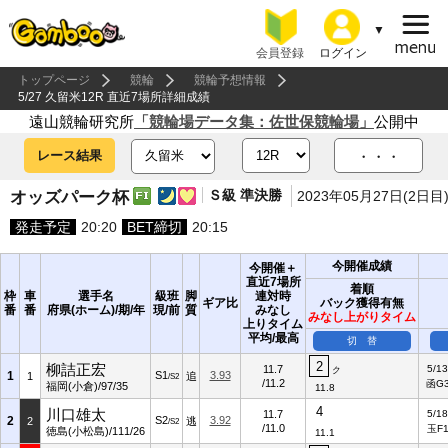
会員登録
ログイン
トップページ
競輪
競輪予想情報
5/27 久留米12R 直近7場所詳細成績
遠山競輪研究所
「競輪場データ集：佐世保競輪場」
公開中
レース結果
・・・
Ｓ級 準決勝
オッズパーク杯
2023年05月27日(2日目
発走予定
20:20
BET締切
20:15
今開催成績
今開催＋
直近7場所
着順
枠
車
選手名
級班
脚
連対時
ギア比
バック獲得有無
番
番
府県(ホーム)/期/年
現/前
質
みなし
みなし上がりタイム
上りタイム
平均/最高
切 替
2
柳詰正宏
11.7
5/13
ク
1
S1
3.93
1
追
/S2
/11.2
函G
福岡(小倉)/97/35
11.8
4
川口雄太
11.7
5/18
2
S2
3.92
2
逃
/S2
/11.0
玉F
徳島(小松島)/111/26
11.1