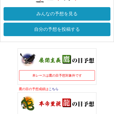
みんなの予想を見る
自分の予想を投稿する
本レースは鷹の目予想対象外です
鷹の目の予想成績は
こちら