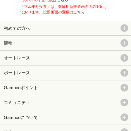
「マル乗り投票」は、競輪用新投票画面のみ対応し
ております。投票画面の変更は
こちら
初めての方へ
競輪
オートレース
ボートレース
Gambooポイント
コミュニティ
Gambooについて