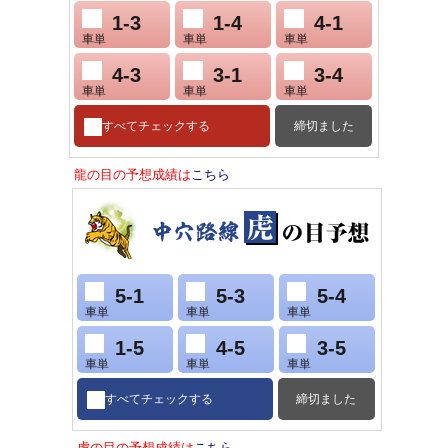
1-3
1-4
4-1
車単
車単
車単
4-3
3-1
3-4
車単
車単
車単
すべてチェックする
締切ました
龍の目の予想成績は
こちら
5-1
5-3
5-4
車単
車単
車単
1-5
4-5
3-5
車単
車単
車単
すべてチェックする
締切ました
虎の目の予想成績は
こちら