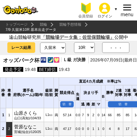
会員登録
ログイン
トップページ
競輪
競輪予想情報
7/9 久留米10R 基本出走データ
遠山競輪研究所
「競輪場データ集：佐世保競輪場」
公開中
レース結果
・・・
Ｌ級 ガ決勝
オッズパーク杯
2026年07月09日(最終日
発走予定
19:48
BET締切
19:43
直近4カ月成績 ※率は%
枠
車
選手名
級班
脚
2連
3連
着
競走得点
決まり手
勝率
失
番
番
府県(ホーム)/期/年
現/前
質
対率
対率
B
違
逃
捲
差
マ
切 替
切 替
山原さくら
1
L1
1
両
57.14
0.0
7
9
2
0
14
66
85
85
1
/L1
山口(高知)/104/33
菅原ななこ
2
L1
2
両
47.17
0.0
0
0
1
1
0
4
8
17
8
/L1
宮城(仙台)/120/25