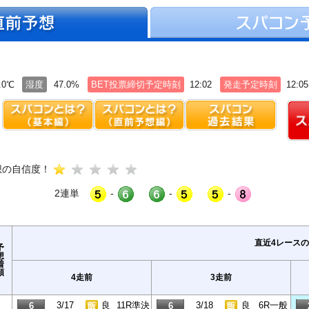
.0℃
湿度
47.0%
BET投票締切予定時刻
12:02
発走予定時刻
12:05
想の自信度！
2連単
-
-
-
直近4レース
予
想
着
順
4走前
3走前
3/17
良
11R準決
3/18
良
6R一般
6
6