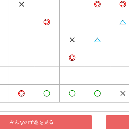
みんなの予想を見る