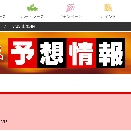
ース
ボートレース
キャンペーン
ポイント
3/23 山陽4R
12R