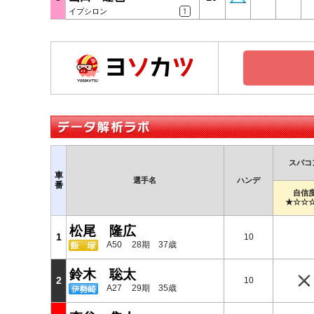
イプシロン
スパコ
車
選手名
ハンデ
番
自信
★☆☆
松尾 隆広
1
10
A50
28期
37歳
鈴木 聡太
2
10
A27
29期
35歳