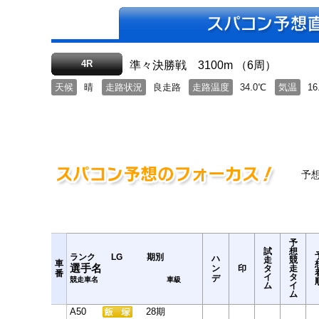
4R
準々決勝戦 3100m （6周）
天候
晴
走路状況
良走路
走路温度
34.0℃
気温
16
予
予
試
想
ランク
LG
期別
ハ
走
競
車
選手名
ン
印
タ
走
番
イ
タ
デ
競走車名
車級
ム
イ
ム
A50
28期