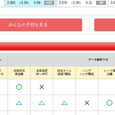
3.383
（3.29）
0.08
H10
3.376
（3.30）
0.11
H0
3.
みんなの予想を見る
ン
データ解析ラボ
度
走路状況
走路温度
試走タイム
ハンデ
レース
☆☆
良走路
20～34℃
試走T順位
ハンデ順位
山陽