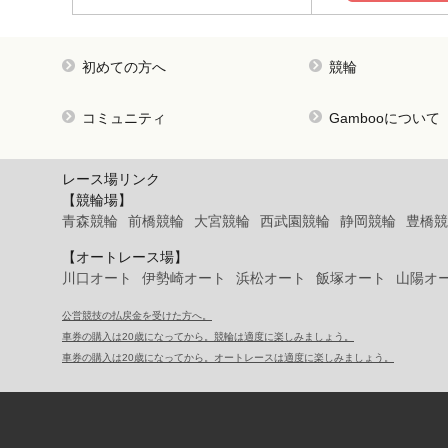
初めての方へ
競輪
コミュニティ
Gambooについて
レース場リンク
【競輪場】
青森競輪
前橋競輪
大宮競輪
西武園競輪
静岡競輪
豊橋競
【オートレース場】
川口オート
伊勢崎オート
浜松オート
飯塚オート
山陽オ
公営競技の払戻金を受けた方へ。
車券の購入は20歳になってから。競輪は適度に楽しみましょう。
車券の購入は20歳になってから。オートレースは適度に楽しみましょう。