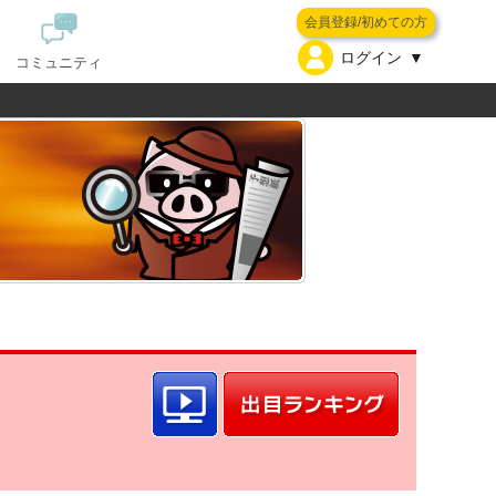
会員登録/初めての方
ログイン
コミュニティ