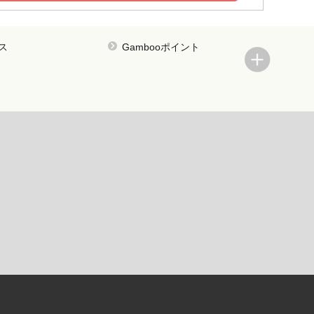
ス
Gambooポイント