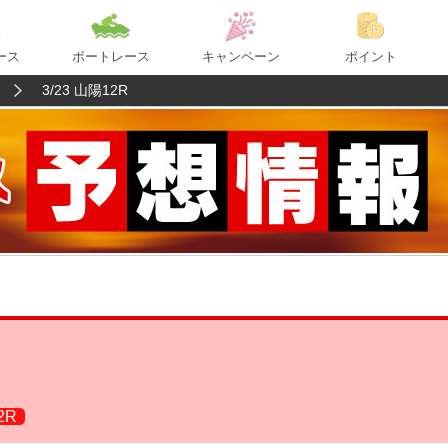
ース
ボートレース
キャンペーン
ポイント
3/23 山陽12R
2R