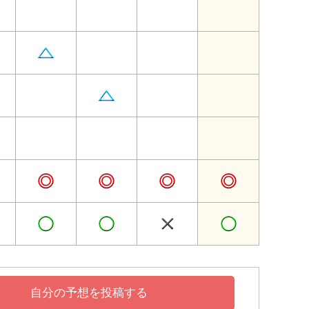
自分の予想を投稿する