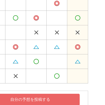
自分の予想を投稿する