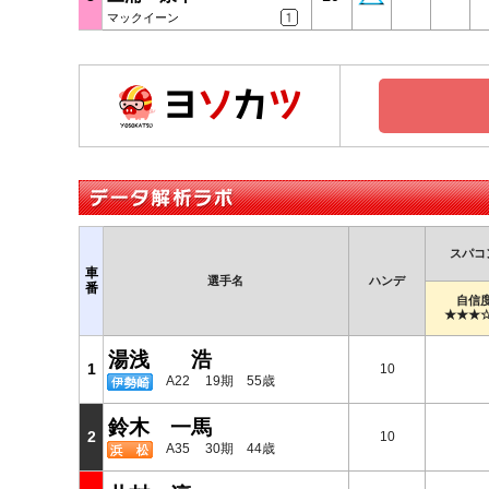
マックイーン
スパコ
車
選手名
ハンデ
番
自信
★★★
湯浅 浩
1
10
A22
19期
55歳
鈴木 一馬
2
10
A35
30期
44歳