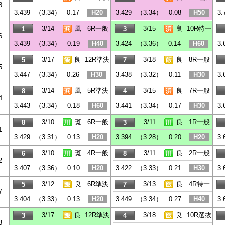
8
3.439
（3.34）
0.17
H20
3.429
（3.34）
0.08
H50
3.
3/14
風
6R一般
3/15
良
10R特一
1
3
6
3.439
（3.34）
0.19
H40
3.424
（3.36）
0.14
H60
3.
3/17
良
12R準決
3/18
良
8R一般
5
7
5
3.447
（3.34）
0.26
H30
3.438
（3.32）
0.11
H30
3.
3/14
風
5R準決
3/15
良
7R一般
8
4
4
3.443
（3.34）
0.18
H60
3.441
（3.34）
0.17
H30
3.
3/10
斑
6R一般
3/11
良
1R一般
8
3
1
3.429
（3.31）
0.13
H20
3.394
（3.28）
0.20
H20
3.
3/10
斑
4R一般
3/11
良
2R一般
6
8
2
3.407
（3.36）
0.10
H20
3.422
（3.33）
0.21
H30
3.
3/12
良
6R準決
3/13
良
4R特一
5
7
7
3.404
（3.33）
0.13
H20
3.449
（3.34）
0.27
H40
3.
3/17
良
12R準決
3/18
良
10R選抜
3
4
3