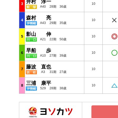
井村 淳一
3
10
A40
28期
36歳
森村 亮
4
10
A43
29期
35歳
影山 伸
5
10
A21
22期
50歳
早船 歩
6
10
A10
27期
39歳
藤波 直也
7
10
A3
31期
27歳
三浦 康平
8
10
S29
28期
38歳