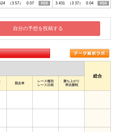
624
（3.57）
0.07
H10
3.431
（3.37）
0.04
H10
自分の予想を投稿する
総合
場
レース種別
勝ち上がり
競走車
レース日程
準決勝戦