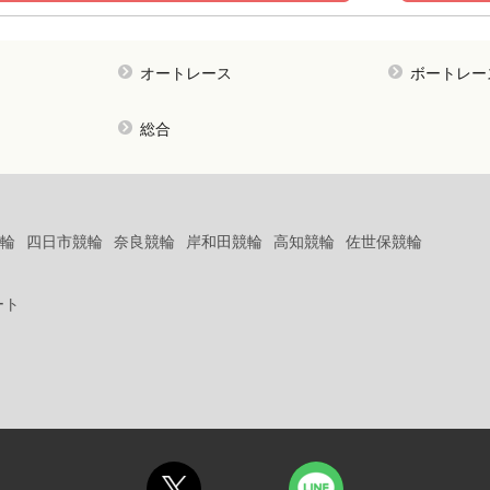
オートレース
ボートレー
総合
輪
四日市競輪
奈良競輪
岸和田競輪
高知競輪
佐世保競輪
ート