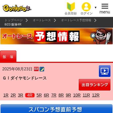
会員登録
ログイン
トップページ
オートレース
オートレース予想情報
8/23 飯塚4R
飯 塚
2025年08月23日
ＧⅠダイヤモンドレース
1R
2R
3R
4R
5R
6R
7R
8R
9R
10R
11R
12R