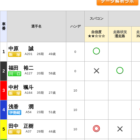
スパコン
車
選手名
ハンデ
番
自信度
走路状況
走
★★☆☆☆
濡走路
3
中原 誠
1
0
A201
26期
49歳
福田 裕二
2
0
A127
20期
58歳
中村 颯斗
3
10
A164
35期
27歳
浅香 潤
4
10
A54
23期
51歳
田中 正樹
5
10
A37
29期
44歳