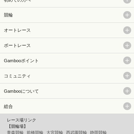
競輪
オートレース
ボートレース
Gambooポイント
コミュニティ
Gambooについて
総合
レース場リンク
【競輪場】
青森競輪
前橋競輪
大宮競輪
西武園競輪
静岡競輪