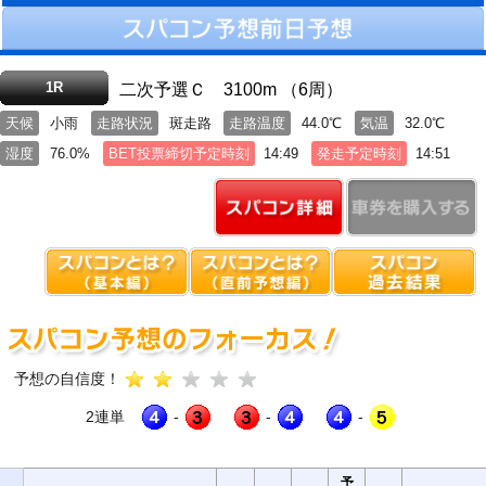
1R
二次予選Ｃ 3100m （6周）
天候
小雨
走路状況
斑走路
走路温度
44.0℃
気温
32.0℃
湿度
76.0%
BET投票締切予定時刻
14:49
発走予定時刻
14:51
予想の自信度！
2連単
-
-
-
予