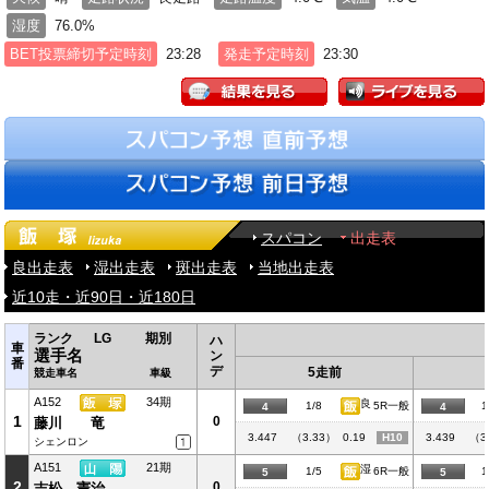
湿度
76.0%
BET投票締切予定時刻
23:28
発走予定時刻
23:30
スパコン
出走表
良出走表
湿出走表
斑出走表
当地出走表
近10走・近90日・近180日
ランク
LG
期別
ハ
車
選手名
ン
番
デ
5走前
競走車名
車級
A152
34期
良
1/8
5R一般
1
4
4
1
0
藤川 竜
3.447
（3.33）
0.19
H10
3.439
（3
シェンロン
A151
21期
湿
1/5
6R一般
1
5
5
2
0
吉松 憲治