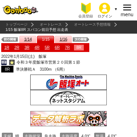
会員登録
ログイン
トップページ
オートレース
オートレース予想情報
1/15 飯塚8R スパコン前日予想 出走表
1/14
1/15
1/16
1R
2R
3R
4R
5R
6R
7R
8R
2022年1月15日(土) 飯塚
令和３年度飯塚市営第２０回第１節
8R
準決勝戦Ａ 3100m （6周）
天候
晴
走路状況
良走路
走路温度
4.0℃
気温
4.0℃