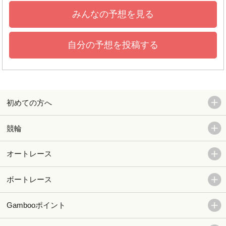
みんなの予想を見る
自分の予想を投稿する
初めての方へ
競輪
オートレース
ボートレース
Gambooポイント