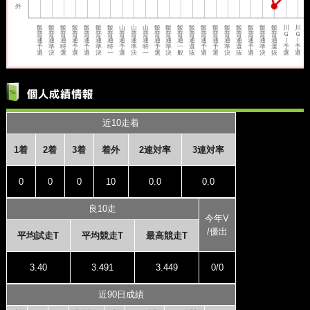
外
飯
飯
飯
飯
飯
飯
飯
山
山
山
飯
飯
飯
飯
飯
飯
飯
飯
飯
飯
飯
川
川
普
普
普
普
普
普
普
普
普
普
普
普
普
普
普
普
普
普
普
普
普
Ｇ
Ｇ
通
通
通
通
通
通
通
通
通
通
通
通
通
通
通
通
通
通
通
通
通
Ⅰ
Ⅰ
予
準
特
予
予
準
特
予
準
特
予
準
一
選
予
予
準
選
予
準
選
予
予
選
決
選
選
選
決
一
選
決
一
選
決
般
抜
選
選
決
抜
選
決
抜
選
選
近10走着
1着
2着
3着
着外
2連対率
3連対率
0
0
0
10
0.0
0.0
良10走
今年V
/優出
平均試走T
平均競走T
最高競走T
3.40
3.491
3.449
0/0
近90日成績