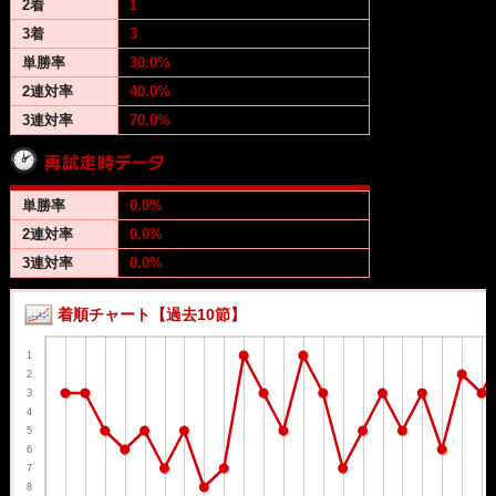
2着
1
3着
3
単勝率
30.0%
2連対率
40.0%
3連対率
70.0%
単勝率
0.0%
2連対率
0.0%
3連対率
0.0%
着順チャート【過去10節】
1
2
3
4
5
6
7
8