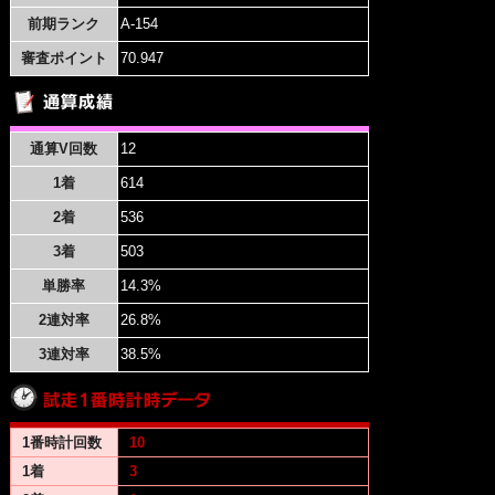
前期ランク
A-154
審査ポイント
70.947
通算V回数
12
1着
614
2着
536
3着
503
単勝率
14.3%
2連対率
26.8%
3連対率
38.5%
1番時計回数
10
1着
3