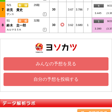
S21
29期
9/2
5
7
30
岩見 貴史
3.67
3.786
7
3.445
（3.3
ザンス
S1
32期
9/2
1
8
30
鈴木 圭一郎
3.62
3.680
1
3.390
（3.3
カルマＳ５Ｋ
みんなの予想を見る
自分の予想を投稿する