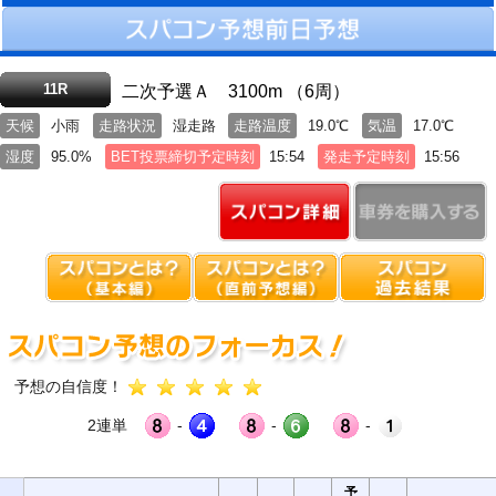
11R
二次予選Ａ 3100m （6周）
天候
小雨
走路状況
湿走路
走路温度
19.0℃
気温
17.0℃
湿度
95.0%
BET投票締切予定時刻
15:54
発走予定時刻
15:56
予想の自信度！
2連単
-
-
-
予