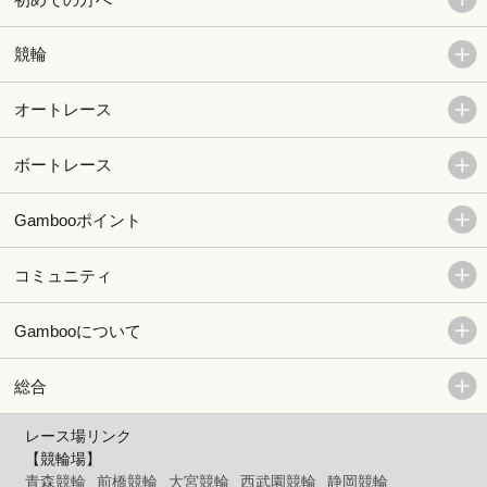
競輪
オートレース
ボートレース
Gambooポイント
コミュニティ
Gambooについて
総合
レース場リンク
【競輪場】
青森競輪
前橋競輪
大宮競輪
西武園競輪
静岡競輪