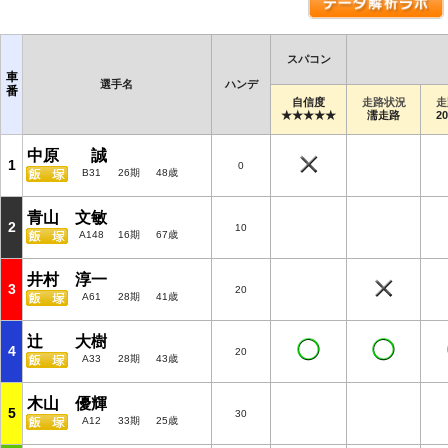
スパコン
車
選手名
ハンデ
番
自信度
走路状況
走
★★★★★
濡走路
2
中原 誠
1
0
B31
26期
48歳
青山 文敏
2
10
A148
16期
67歳
井村 淳一
3
20
A61
28期
41歳
辻 大樹
4
20
A33
28期
43歳
木山 優輝
5
30
A12
33期
25歳