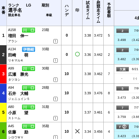
試
想
予
ランク
LG
期別
ハ
走
競
車
想
選手名
ン
印
タ
走
着
番
イ
タ
デ
競走車名
車級
順
ム
イ
4
ム
A158
23期
7/9
2
1
0
増田 伸一
3.38
3.472
5
3.498
（3.4
アラシ
A134
33期
7/9
2
2
0
田崎 萌
3.36
3.442
2
3.482
（3.3
リキマルＫ
A99
30期
6/21
欠責
3
10
広瀬 勝光
3.38
3.462
7
-
（-）
タツヨシ
A94
28期
7/9
5
4
10
石井 大輔
3.39
3.476
8
3.473
（3.3
ジェニュイン５
A80
31期
7/7
7
5
10
小原 望
3.37
3.461
6
3.759
（3.6
ストーム
A45
35期
②
7/9
Ｆ
6
10
佐藤 励
3.34
3.456
4
3.423
（3.3
シロウＷＶ