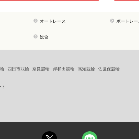
オートレース
ボートレー
総合
輪
四日市競輪
奈良競輪
岸和田競輪
高知競輪
佐世保競輪
ート