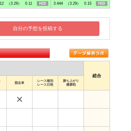
12
（3.29）
0.11
H10
3.444
（3.29）
0.15
H10
自分の予想を投稿する
総合
場
レース種別
勝ち上がり
競走車
レース日程
優勝戦