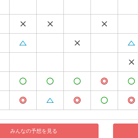
みんなの予想を見る