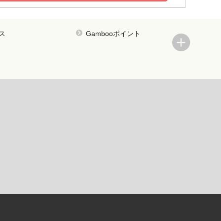
ス
Gambooポイント