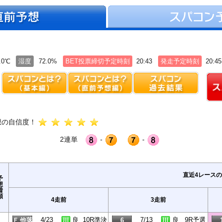
.0℃
湿度
72.0%
BET投票締切予定時刻
20:43
発走予定時刻
20:45
想の自信度！
2連単
-
-
直近4レース
予
想
着
順
4走前
3走前
4/23
良
10R準決
7/13
良
9R予選
Ｆ
他落
6