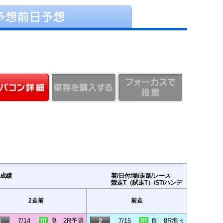
の成績
着/日付/場/走路/レース
競走T（試走T）/ST/ハンデ
2走前
前走
7/14
良
2R予選
7/15
良
8R準々
1
2