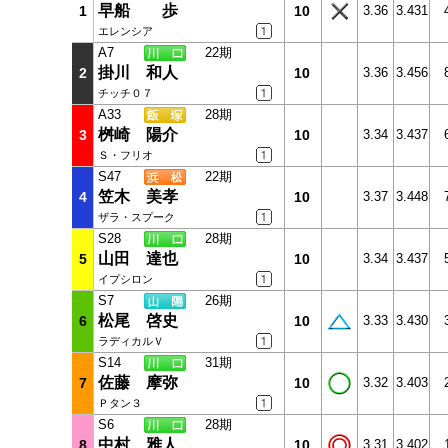
早船 歩
1
10
3.36
3.431
エレンシア
A7
22期
掛川 和人
2
10
3.36
3.456
チッチ０７
A33
28期
桝崎 陽介
3
10
3.34
3.437
Ｓ・フリオ
S47
22期
笠木 美孝
4
10
3.37
3.448
ザラ・スプーク
S28
28期
山田 達也
5
10
3.34
3.437
イプシロン
S7
26期
松尾 啓史
6
10
3.33
3.430
ラディカルＶ
S14
31期
佐藤 摩弥
7
10
3.32
3.403
Ｐタン３
S6
28期
中村 雅人
8
10
3.31
3.402