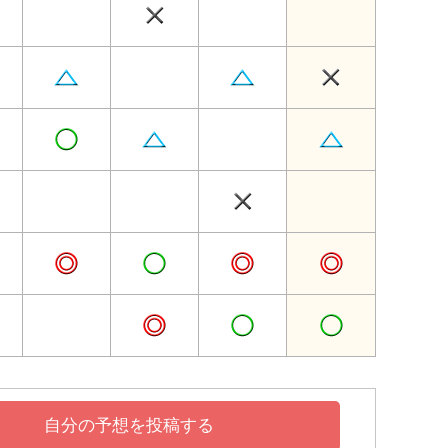
自分の予想を投稿する