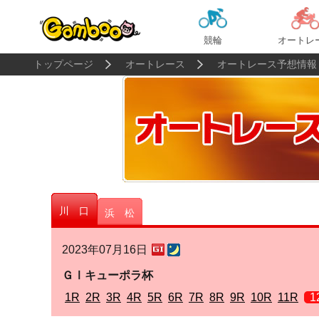
競輪
オートレ
トップページ
オートレース
オートレース予想情報
川 口
浜 松
2023年07月16日
ＧⅠキューポラ杯
1R
2R
3R
4R
5R
6R
7R
8R
9R
10R
11R
1