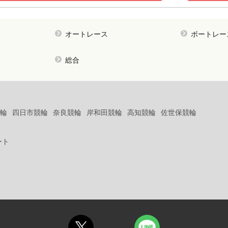
オートレース
ボートレー
総合
輪
四日市競輪
奈良競輪
岸和田競輪
高知競輪
佐世保競輪
ート