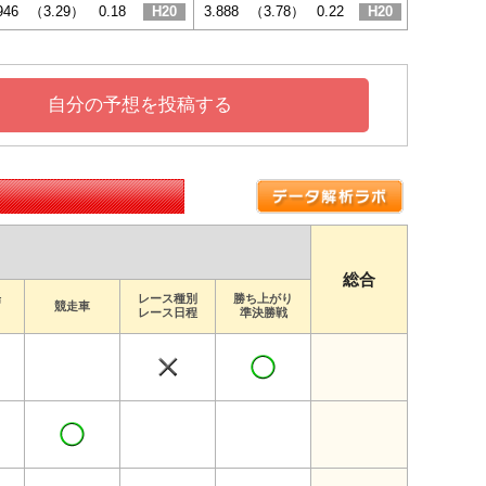
946
（3.29）
0.18
H20
3.888
（3.78）
0.22
H20
自分の予想を投稿する
総合
場
レース種別
勝ち上がり
競走車
レース日程
準決勝戦