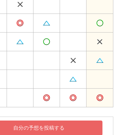
自分の予想を投稿する