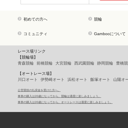
初めての方へ
競輪
コミュニティ
Gambooについて
レース場リンク
【競輪場】
青森競輪
前橋競輪
大宮競輪
西武園競輪
静岡競輪
豊橋競
【オートレース場】
川口オート
伊勢崎オート
浜松オート
飯塚オート
山陽オ
公営競技の払戻金を受けた方へ。
車券の購入は20歳になってから。競輪は適度に楽しみましょう。
車券の購入は20歳になってから。オートレースは適度に楽しみましょう。