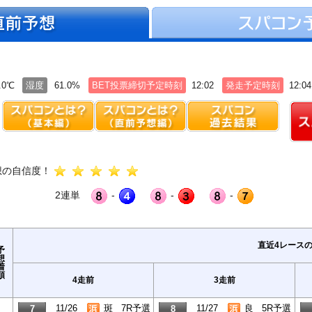
.0℃
湿度
61.0%
BET投票締切予定時刻
12:02
発走予定時刻
12:04
想の自信度！
2連単
-
-
-
直近4レース
予
想
着
順
4走前
3走前
11/26
斑
7R予選
11/27
良
5R予選
7
8