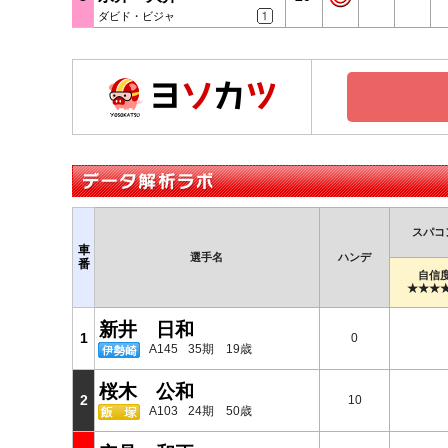
ダビド・ビジャ
スパコ
車
選手名
ハンデ
番
自信
★★★
新井 日和
1
0
A145
35期
19歳
桜木 公和
2
10
A103
24期
50歳