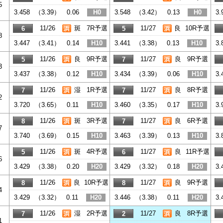
5
3.458
（3.39）
0.06
H0
3.548
（3.42）
0.13
H0
3.
11/26
斑
7R予選
11/27
良
10R予選
6
5
8
3.447
（3.41）
0.14
H10
3.441
（3.38）
0.13
H10
3.
11/26
良
9R予選
11/27
良
9R予選
5
7
3
3.437
（3.38）
0.12
H10
3.434
（3.39）
0.06
H10
3.
11/26
湿
1R予選
11/27
良
8R予選
7
7
2
3.720
（3.65）
0.11
H10
3.460
（3.35）
0.17
H10
3.
11/26
斑
3R予選
11/27
良
6R予選
8
7
7
3.740
（3.69）
0.15
H10
3.463
（3.39）
0.13
H10
3.
11/26
斑
4R予選
11/27
良
11R予選
5
6
6
3.429
（3.38）
0.20
H20
3.429
（3.32）
0.18
H20
3.
11/26
良
10R予選
11/27
良
9R予選
8
8
4
3.429
（3.32）
0.11
H20
3.446
（3.38）
0.11
H20
3.
11/26
湿
2R予選
11/27
良
8R予選
7
2
1