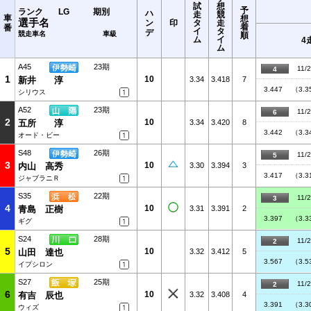
試
想
予
ランク
LG
期別
ハ
走
競
車
想
選手名
ン
印
タ
走
着
番
イ
タ
デ
競走車名
車級
順
ム
イ
4
ム
A45
23期
11/
4
1
10
新井 淳
3.34
3.418
7
3.447
（3.3
シリウス
A52
23期
11/
6
2
10
五所 淳
3.34
3.420
8
3.442
（3.3
オード・ビー
S48
26期
11/
5
3
10
内山 高秀
3.30
3.394
3
3.417
（3.3
ジャブラニＲ
S35
22期
11/
3
4
10
青島 正樹
3.31
3.391
2
3.397
（3.3
ギグ
S24
28期
11/
2
5
10
山田 達也
3.32
3.412
5
3.567
（3.5
イプシロン
S27
25期
11/
2
6
10
有吉 辰也
3.32
3.408
4
3.391
（3.3
ウィズ