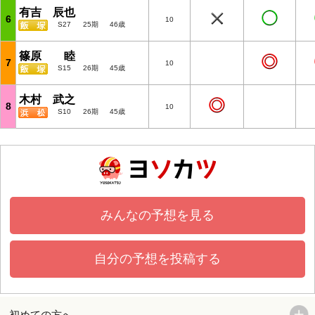
有吉 辰也
6
10
S27
25期
46歳
篠原 睦
7
10
S15
26期
45歳
木村 武之
8
10
S10
26期
45歳
みんなの予想を見る
自分の予想を投稿する
初めての方へ