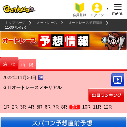
会員登録
ログイン
トップページ
オートレース
オートレース予想情報
11/30 浜松9R
浜 松
山 陽
2022年11月30日
ＧⅡオートレースメモリアル
1R
2R
3R
4R
5R
6R
7R
8R
9R
10R
11R
12R