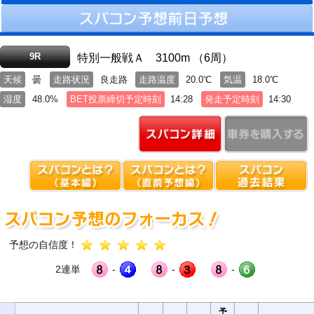
9R
特別一般戦Ａ 3100m （6周）
天候
曇
走路状況
良走路
走路温度
20.0℃
気温
18.0℃
湿度
48.0%
BET投票締切予定時刻
14:28
発走予定時刻
14:30
予想の自信度！
2連単
-
-
-
予