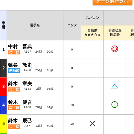
スパコン
車
選手名
ハンデ
番
自信度
走路状況
走
★★★☆☆
良走路
2
中村 晋典
1
0
A197
24期
50歳
猿谷 敦史
2
0
A208
25期
46歳
鈴木 章夫
3
0
A184
2期
76歳
鈴木 健吾
4
10
A188
28期
44歳
鈴木 辰己
5
10
A57
13期
69歳