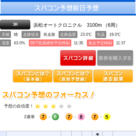
3R
浜松オートクロニクル 3100m （6周）
天候
晴
走路状況
良走路
走路温度
23.0℃
気温
19.0℃
湿度
63.0%
BET投票締切予定時刻
11:35
発走予定時刻
11:37
予想の自信度！
2連単
-
-
-
予