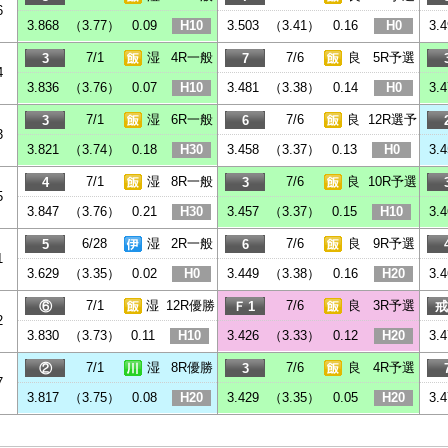
6
3.868
（3.77）
0.09
H10
3.503
（3.41）
0.16
H0
3.4
7/1
湿
4R一般
7/6
良
5R予選
3
7
4
3.836
（3.76）
0.07
H10
3.481
（3.38）
0.14
H0
3.4
7/1
湿
6R一般
7/6
良
12R選予
3
6
3
3.821
（3.74）
0.18
H30
3.458
（3.37）
0.13
H0
3.4
7/1
湿
8R一般
7/6
良
10R予選
4
3
5
3.847
（3.76）
0.21
H30
3.457
（3.37）
0.15
H10
3.4
6/28
湿
2R一般
7/6
良
9R予選
5
6
1
3.629
（3.35）
0.02
H0
3.449
（3.38）
0.16
H20
3.4
7/1
湿
12R優勝
7/6
良
3R予選
⑥
Ｆ
1
戒
2
3.830
（3.73）
0.11
H10
3.426
（3.33）
0.12
H20
3.4
7/1
湿
8R優勝
7/6
良
4R予選
②
3
7
3.817
（3.75）
0.08
H20
3.429
（3.35）
0.05
H20
3.4