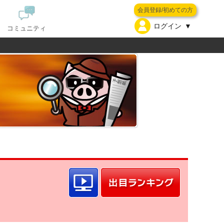
会員登録/初めての方
ログイン
コミュニティ