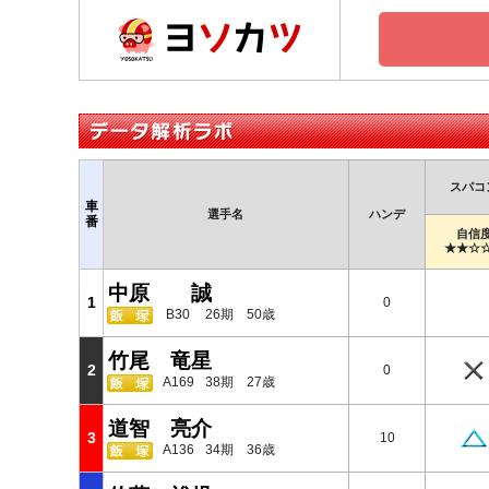
スパコ
車
選手名
ハンデ
番
自信
★★☆
中原 誠
1
0
B30
26期
50歳
竹尾 竜星
2
0
A169
38期
27歳
道智 亮介
3
10
A136
34期
36歳