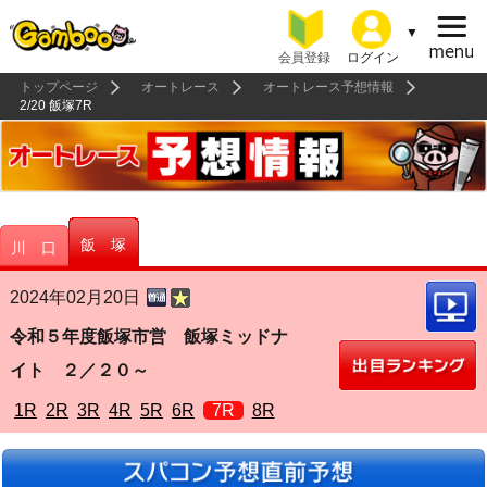
会員登録
ログイン
トップページ
オートレース
オートレース予想情報
2/20 飯塚7R
飯 塚
川 口
2024年02月20日
令和５年度飯塚市営 飯塚ミッドナ
イト ２／２０～
1R
2R
3R
4R
5R
6R
7R
8R