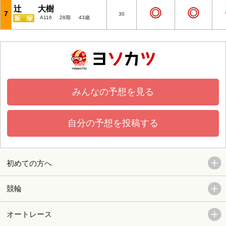
辻 大樹
7
30
A116
28期
43歳
みんなの予想を見る
自分の予想を投稿する
初めての方へ
競輪
オートレース