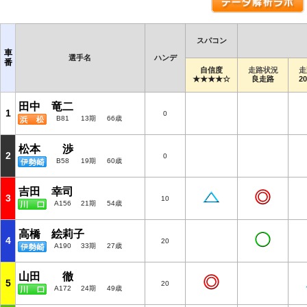
スパコン
車
選手名
ハンデ
番
自信度
走路状況
走
★★★★☆
良走路
2
田中 竜二
1
0
B81
13期
66歳
松本 渉
2
0
B58
19期
60歳
吉田 幸司
3
10
A156
21期
54歳
高橋 絵莉子
4
20
A190
33期
27歳
山田 徹
5
20
A172
24期
49歳