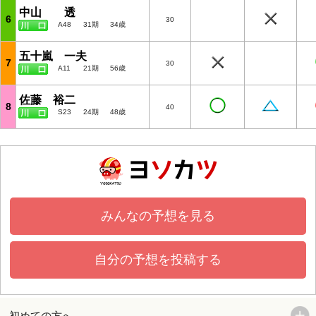
中山 透
6
30
A48
31期
34歳
五十嵐 一夫
7
30
A11
21期
56歳
佐藤 裕二
8
40
S23
24期
48歳
みんなの予想を見る
自分の予想を投稿する
初めての方へ