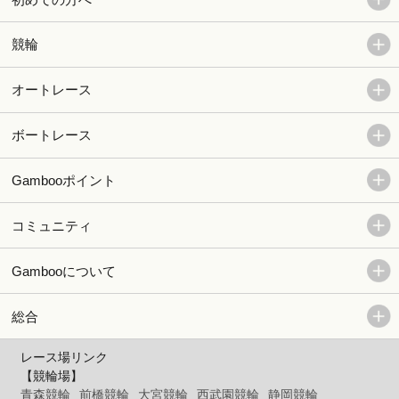
競輪
オートレース
ボートレース
Gambooポイント
コミュニティ
Gambooについて
総合
レース場リンク
【競輪場】
青森競輪
前橋競輪
大宮競輪
西武園競輪
静岡競輪