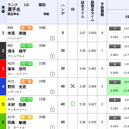
試
想
予
ランク
LG
期別
ハ
走
競
車
想
選手名
ン
印
タ
走
着
番
イ
タ
デ
競走車名
車級
順
ム
イ
4
ム
B99
34期
11/
7
1
0
米里 崇徳
3.47
3.550
8
3.593
（3.
バンショー
B82
30期
11/
4
2
30
清水 雄平
3.39
3.492
7
3.865
（3.
マニュアル２
A220
21期
12
8
3
30
塚本 浩司
3.40
3.491
6
3.468
（3.
ヨシ・イクゾー
A211
24期
11/
3
4
40
野田 光宏
3.38
3.469
4
3.459
（3.
シデンカイ
A181
21期
12
8
5
40
木村 悦教
3.35
3.427
2
3.445
（3.
ラッキーゾーン
A176
20期
11/
4
6
40
田島 敏徳
3.36
3.476
5
3.454
（3.
Ｄ・タートル