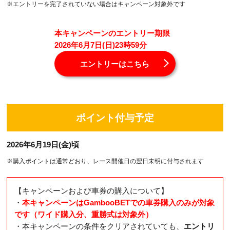
※エントリーを完了されていない場合はキャンペーン対象外です
本キャンペーンのエントリー期限
2026年6月7日(日)23時59分
エントリーはこちら
ポイント付与予定
2026年6月19日(金)頃
※購入ポイントは通常どおり、レース開催日の翌日未明に付与されます
【キャンペーンおよび車券の購入について】
・
本キャンペーンはGambooBETでの車券購入のみが対象
です（ワイド購入分、重勝式は対象外）
・本キャンペーンの条件をクリアされていても、
エントリ