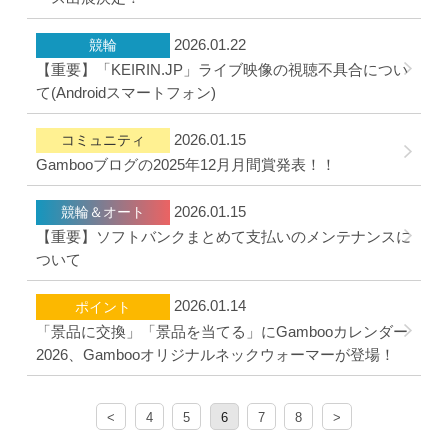
2026.01.22
競輪
【重要】「KEIRIN.JP」ライブ映像の視聴不具合につい
て(Androidスマートフォン)
2026.01.15
コミュニティ
Gambooブログの2025年12月月間賞発表！！
2026.01.15
競輪＆オート
【重要】ソフトバンクまとめて支払いのメンテナンスに
ついて
2026.01.14
ポイント
「景品に交換」「景品を当てる」にGambooカレンダー
2026、Gambooオリジナルネックウォーマーが登場！
<
4
5
6
7
8
>