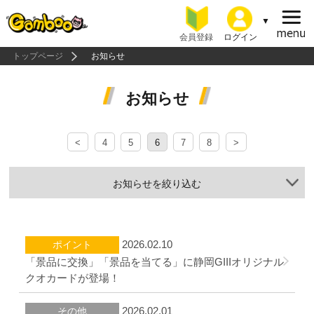
会員登録
ログイン
トップページ
お知らせ
お知らせ
<
4
5
6
7
8
>
お知らせを絞り込む
2026.02.10
ポイント
「景品に交換」「景品を当てる」に静岡GIIIオリジナル
クオカードが登場！
2026.02.01
その他