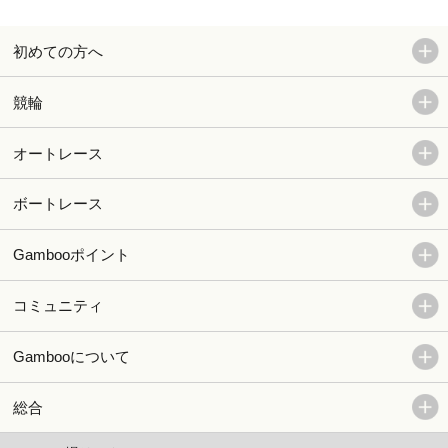
初めての方へ
競輪
オートレース
ボートレース
Gambooポイント
コミュニティ
Gambooについて
総合