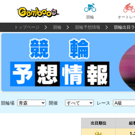
競輪
オートレ
トップページ
競輪
競輪予想情報
競輪出目ラ
競輪場
開催
レース
出目順位
組
1-