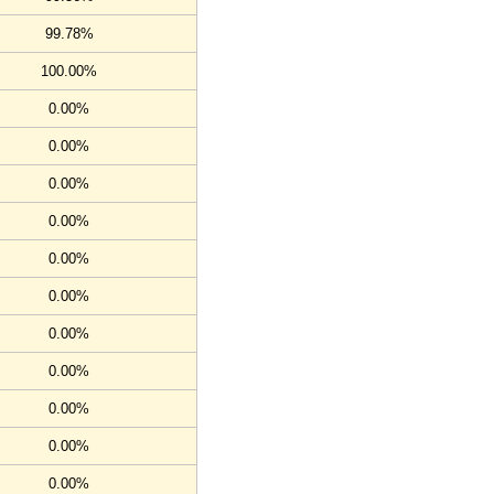
99.78%
100.00%
0.00%
0.00%
0.00%
0.00%
0.00%
0.00%
0.00%
0.00%
0.00%
0.00%
0.00%