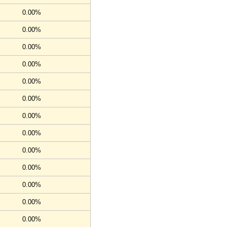
0.00%
0.00%
0.00%
0.00%
0.00%
0.00%
0.00%
0.00%
0.00%
0.00%
0.00%
0.00%
0.00%