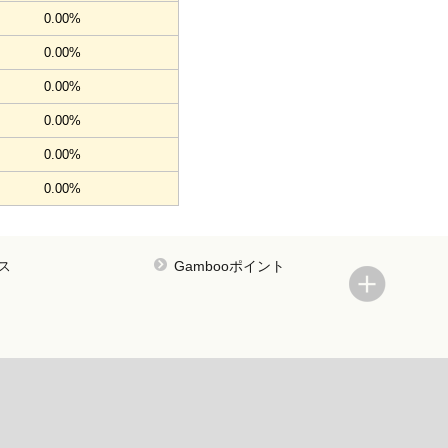
0.00%
0.00%
0.00%
0.00%
0.00%
0.00%
ス
Gambooポイント