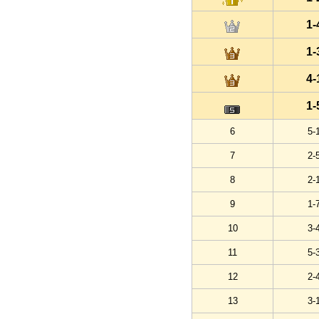
1-
1-
4-
1-
6
5-
7
2-
8
2-
9
1-
10
3-
11
5-
12
2-
13
3-