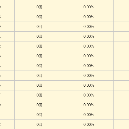
9
0回
0.00%
8
0回
0.00%
9
0回
0.00%
1
0回
0.00%
2
0回
0.00%
3
0回
0.00%
4
0回
0.00%
5
0回
0.00%
6
0回
0.00%
7
0回
0.00%
9
0回
0.00%
1
0回
0.00%
2
0回
0.00%