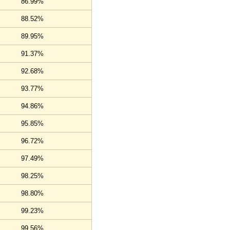
86.99%
88.52%
89.95%
91.37%
92.68%
93.77%
94.86%
95.85%
96.72%
97.49%
98.25%
98.80%
99.23%
99.56%