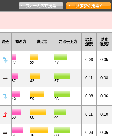
試走
試走
調子
捌き力
逃げ力
スタート力
偏差
偏差2
0.06
0.05
27
32
47
0.11
0.08
37
43
57
0.08
0.06
49
59
56
0.11
0.10
53
68
44
0.08
0.06
64
76
60