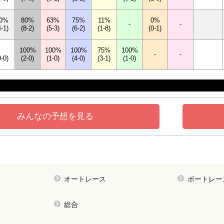
0%
80%
63%
75%
11%
0%
-
-
4-1)
(8-2)
(5-3)
(6-2)
(1-8)
(0-1)
100%
100%
100%
75%
100%
-
-
0-0)
(2-0)
(1-0)
(4-0)
(3-1)
(1-0)
みんなの予想を見る
オートレース
ボートレー
総合