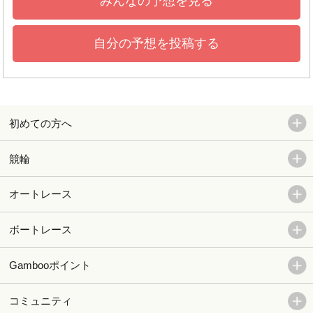
みんなの予想を見る
自分の予想を投稿する
初めての方へ
競輪
オートレース
ボートレース
Gambooポイント
コミュニティ