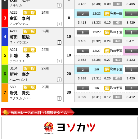
3.432
（3.38）
0.09
H0
3.465
ノギザカ
A225
24期
良
12/23
4R一般
2
3
3
0
室田 泰利
3.413
（3.33）
0.15
H0
3.429
アンビシャス
A211
32期
良
12/27
4R予選
6
3
4
10
町田 龍駿
3.465
（3.32）
0.24
H40
3.471
Ｔ・ドラゴン
A221
24期
良
12/27
8R予選
6
1
5
10
川端 孝
3.453
（3.35）
0.27
H10
3.423
チカミチ１
B104
27期
良
1/6
3R予選
2
6
6
20
新村 嘉之
3.388
（3.31）
0.20
H20
3.420
ハニーハント
S30
29期
良
1/6
7R予選
4
6
7
30
岩見 貴史
3.399
（3.31）
0.12
H30
3.412
エクスカリパー
当地当レースの出目（1着競走タイム）