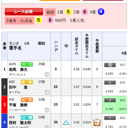
1着
2着
3着
着順
-
660円 1番人気
2連単・払戻金
予
試
想
予
ハ
走
競
ランク
LG
期別
車
想
ン
印
タ
走
選手名
着
番
イ
タ
デ
順
ム
イ
4走
ム
A225
25期
⑤
3/17
1
0
相馬 康夫
3.56
3.645
6
3.835
（3.80
ダウンヒル１
A28
27期
3/21
8
2
20
田中 進
3.57
3.634
8
3.929
（3.83
オーデル
A35
31期
3/21
3
3
20
平塚 雅樹
3.52
3.624
7
3.740
（3.67
リンカーベル
A14
25期
3/21
7
4
30
西村 龍太郎
3.42
3.514
3.781
（3.73
ドラゴンタロウ