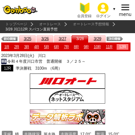
会員登録
ログイン
トップページ
オートレース
オートレース予想情報
3/28 川口12R スパコン直前予想
3/25
3/26
3/27
3/28
3/29
1R
2R
3R
4R
5R
6R
7R
8R
9R
10R
11R
12R
2023年3月28日(火) 川口
令和４年度川口市営 普通開催 ３／２５～
12R
準決勝戦 3100m （6周）
天候
晴
走路状況
斑走路
走路温度
17.0℃
気温
15.0℃