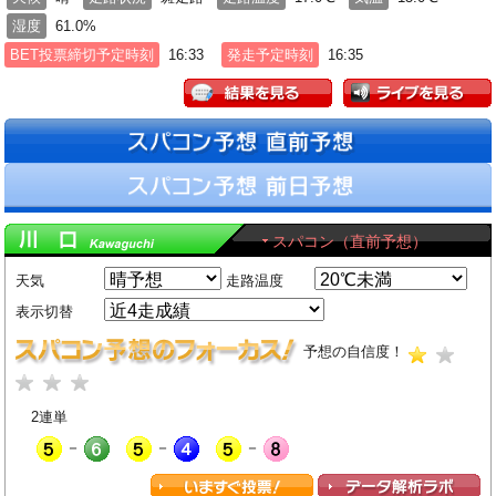
湿度
61.0%
BET投票締切予定時刻
16:33
発走予定時刻
16:35
スパコン（直前予想）
天気
走路温度
表示切替
予想の自信度！
2連単
－
－
－