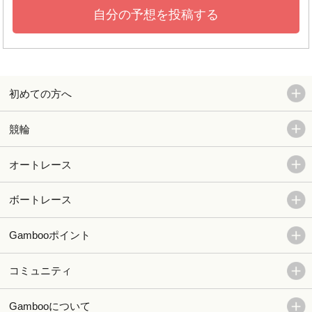
自分の予想を投稿する
初めての方へ
競輪
オートレース
ボートレース
Gambooポイント
コミュニティ
Gambooについて