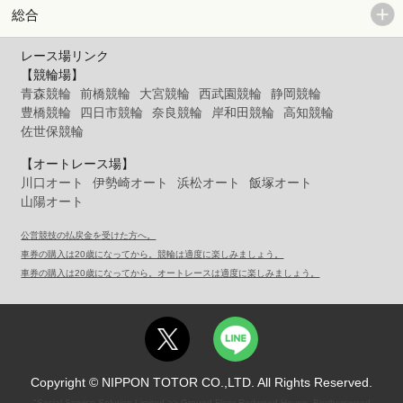
総合
レース場リンク
【競輪場】
青森競輪
前橋競輪
大宮競輪
西武園競輪
静岡競輪
豊橋競輪
四日市競輪
奈良競輪
岸和田競輪
高知競輪
佐世保競輪
【オートレース場】
川口オート
伊勢崎オート
浜松オート
飯塚オート
山陽オート
公営競技の払戻金を受けた方へ。
車券の購入は20歳になってから。競輪は適度に楽しみましょう。
車券の購入は20歳になってから。オートレースは適度に楽しみましょう。
Copyright © NIPPON TOTOR CO.,LTD. All Rights Reserved.
"Social Service Solution Limited >> Ground Floor Redwood House, Brotherswood