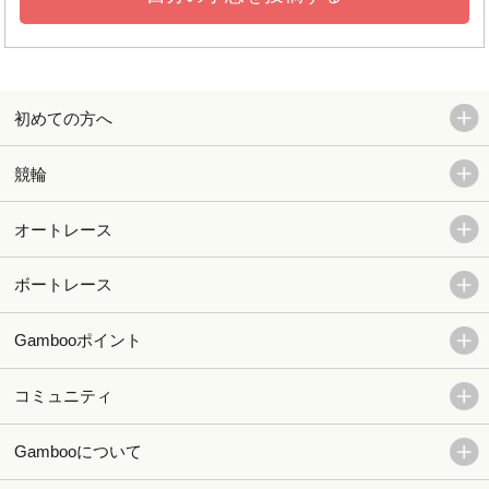
初めての方へ
競輪
オートレース
ボートレース
Gambooポイント
コミュニティ
Gambooについて