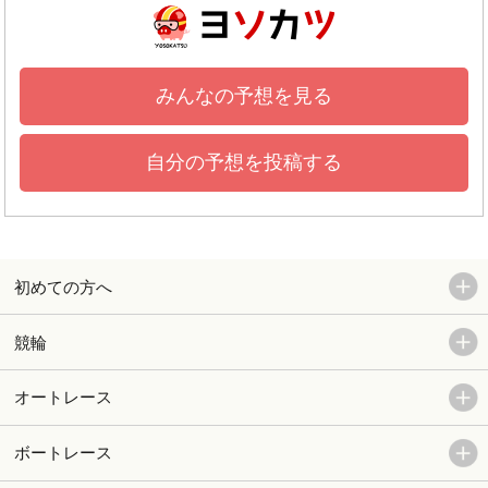
みんなの予想を見る
自分の予想を投稿する
初めての方へ
競輪
オートレース
ボートレース