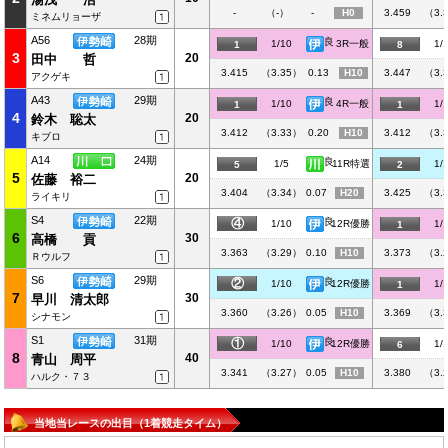
-
（-）
-
H0
3.459
（3.
ミネムリョーザ
A56
28期
良
1/10
3R一般
1/
1
8
3
20
田中 哲
3.415
（3.35）
0.13
H10
3.447
（3.
アクゲキ
A43
29期
良
1/10
4R一般
1/
1
1
4
20
鈴木 聡太
3.412
（3.33）
0.20
H10
3.412
（3.
キブロ
A14
24期
良
1/5
11R特選
1/
5
2
5
20
佐藤 裕二
3.404
（3.34）
0.07
H20
3.425
（3.
ライキリ
S4
22期
④
良
1/10
12R優勝
1/
1
6
30
高橋 貢
3.363
（3.29）
0.10
H10
3.373
（3.
Ｒウルフ
S6
29期
②
良
1/10
12R優勝
1/
1
7
30
早川 清太郎
3.360
（3.26）
0.05
H10
3.369
（3.
シナモン
S1
31期
①
良
1/10
12R優勝
1/
6
8
40
青山 周平
3.341
（3.27）
0.05
H10
3.380
（3.
ハルク・７３
当地当レースの出目（1着競走タイム）