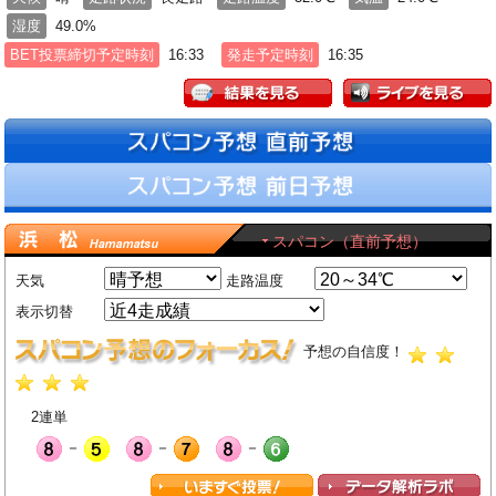
湿度
49.0%
BET投票締切予定時刻
16:33
発走予定時刻
16:35
スパコン（直前予想）
天気
走路温度
表示切替
予想の自信度！
2連単
－
－
－