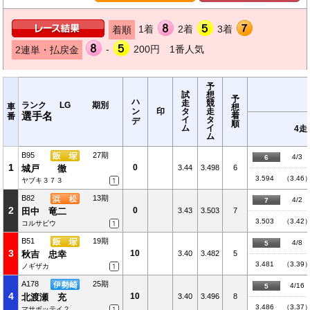
1着
2着
3着
着順
-
200円 1番人気
2連単・払戻金
予
試
想
予
ハ
走
競
ランク
LG
期別
車
想
ン
印
タ
走
選手名
着
番
イ
タ
デ
順
ム
イ
4走
ム
B95
27期
4/3
6
1
0
城戸 徹
3.44
3.498
6
3.594
（3.46
ヤブキ３７３
B82
13期
4/2
7
2
0
田中 竜二
3.43
3.503
7
3.503
（3.42
コルサビウ
B51
19期
4/8
5
3
10
秋吉 忠幸
3.40
3.482
5
3.481
（3.39
ノギザカ
A178
25期
4/16
5
4
10
北渡瀬 充
3.40
3.496
8
3.486
（3.37
マサボッテイ２