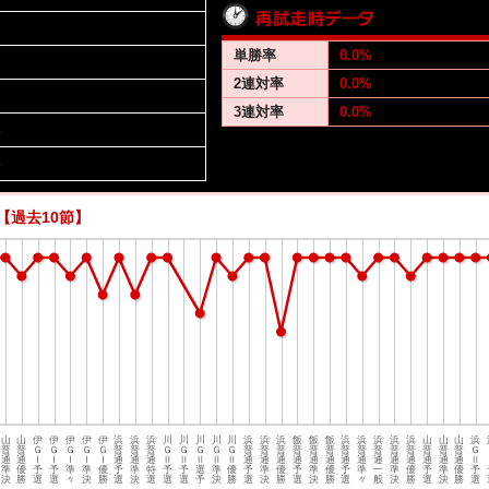
単勝率
0.0%
2連対率
0.0%
%
3連対率
0.0%
%
%
【過去10節】
山
山
伊
伊
伊
伊
伊
浜
浜
浜
川
川
川
川
川
浜
浜
浜
飯
飯
飯
浜
浜
浜
浜
浜
山
山
山
浜
普
普
Ｇ
Ｇ
Ｇ
Ｇ
Ｇ
普
普
普
Ｇ
Ｇ
Ｇ
Ｇ
Ｇ
普
普
普
普
普
普
普
普
普
普
普
普
普
普
Ｇ
通
通
Ⅰ
Ⅰ
Ⅰ
Ⅰ
Ⅰ
通
通
通
Ⅱ
Ⅱ
Ⅱ
Ⅱ
Ⅱ
通
通
通
通
通
通
通
通
通
通
通
通
通
通
Ⅱ
準
優
予
予
準
準
優
予
準
特
予
予
選
準
優
予
準
優
予
準
優
予
準
一
準
優
予
準
優
予
決
勝
選
選
々
決
勝
選
決
選
選
選
予
決
勝
選
決
勝
選
決
勝
選
々
般
決
勝
選
決
勝
選