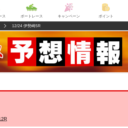
ース
ボートレース
キャンペーン
ポイント
12/24 伊勢崎5R
12R