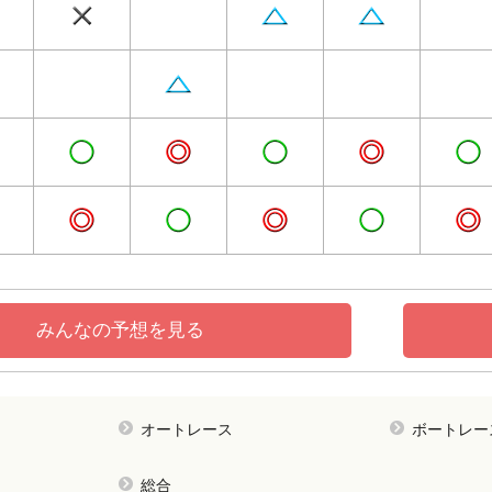
みんなの予想を見る
オートレース
ボートレー
総合