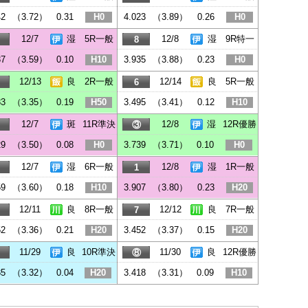
42
（3.72）
0.31
H0
4.023
（3.89）
0.26
H0
12/7
湿
5R一般
12/8
湿
9R特一
8
37
（3.59）
0.10
H10
3.935
（3.88）
0.23
H0
12/13
良
2R一般
12/14
良
5R一般
6
83
（3.35）
0.19
H50
3.495
（3.41）
0.12
H10
12/7
斑
11R準決
12/8
湿
12R優勝
③
29
（3.50）
0.08
H0
3.739
（3.71）
0.10
H0
12/7
湿
6R一般
12/8
湿
1R一般
1
59
（3.60）
0.18
H10
3.907
（3.80）
0.23
H20
12/11
良
8R一般
12/12
良
7R一般
7
52
（3.36）
0.21
H20
3.452
（3.37）
0.15
H20
11/29
良
10R準決
11/30
良
12R優勝
⑧
85
（3.32）
0.04
H20
3.418
（3.31）
0.09
H10