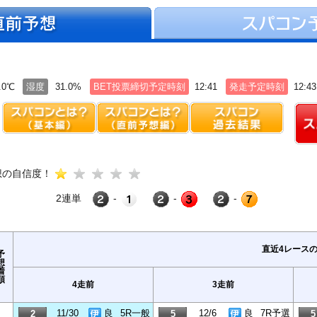
.0℃
湿度
31.0%
BET投票締切予定時刻
12:41
発走予定時刻
12:43
想の自信度！
2連単
-
-
-
直近4レース
予
想
着
順
4走前
3走前
11/30
良
5R一般
12/6
良
7R予選
2
5
5