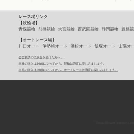
レース場リンク
【競輪場】
青森競輪
前橋競輪
大宮競輪
西武園競輪
静岡競輪
豊橋競
【オートレース場】
川口オート
伊勢崎オート
浜松オート
飯塚オート
山陽オ
公営競技の払戻金を受けた方へ。
車券の購入は20歳になってから。競輪は適度に楽しみましょう。
車券の購入は20歳になってから。オートレースは適度に楽しみましょう。
"Social Service Solution L