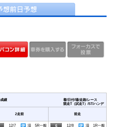
の成績
着/日付/場/走路/レース
競走T（試走T）/ST/ハンデ
2走前
前走
12/7
湿
5R一般
12/8
湿
1R一般
6