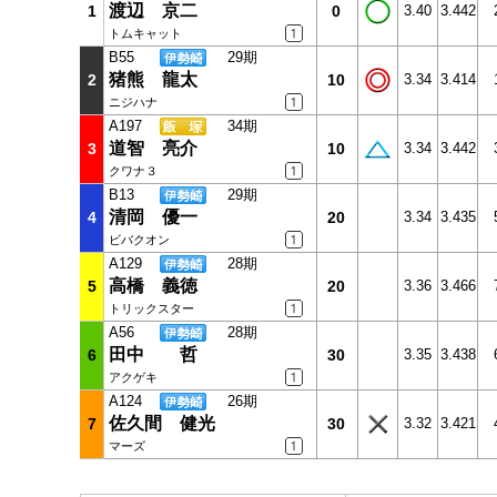
渡辺 京二
1
0
3.40
3.442
トムキャット
B55
29期
猪熊 龍太
2
10
3.34
3.414
ニジハナ
A197
34期
道智 亮介
3
10
3.34
3.442
クワナ３
B13
29期
清岡 優一
4
20
3.34
3.435
ビバクオン
A129
28期
高橋 義徳
5
20
3.36
3.466
トリックスター
A56
28期
田中 哲
6
30
3.35
3.438
アクゲキ
A124
26期
佐久間 健光
7
30
3.32
3.421
マーズ