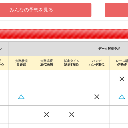
みんなの予想を見る
ン
データ解析ラボ
度
走路状況
走路温度
試走タイム
ハンデ
レース
☆☆
良走路
20℃未満
試走T順位
ハンデ順位
伊勢崎