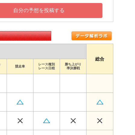
自分の予想を投稿する
総合
場
レース種別
勝ち上がり
競走車
レース日程
準決勝戦