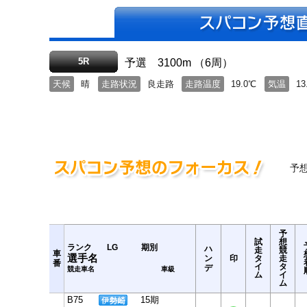
5R
予選 3100m （6周）
天候
晴
走路状況
良走路
走路温度
19.0℃
気温
13
予
予
試
想
ランク
LG
期別
ハ
走
競
車
選手名
ン
印
タ
走
番
イ
タ
デ
競走車名
車級
ム
イ
ム
B75
15期