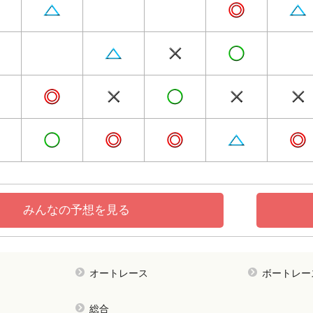
みんなの予想を見る
オートレース
ボートレー
総合