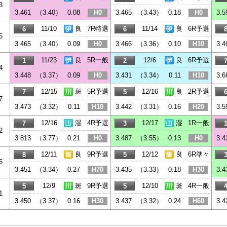
3
3.461
（3.40）
0.08
H0
3.465
（3.43）
0.18
H0
3.5
11/10
良
7R特選
11/14
良
6R予選
6
6
5
3.465
（3.40）
0.09
H0
3.466
（3.36）
0.10
H10
3.4
11/23
良
5R一般
12/6
良
6R予選
1
2
4
3.448
（3.37）
0.09
H0
3.431
（3.34）
0.11
H10
3.6
12/15
斑
5R予選
12/16
良
2R予選
7
5
7
3.473
（3.32）
0.11
H10
3.442
（3.31）
0.16
H20
3.5
12/16
湿
4R予選
12/17
湿
1R一般
7
3
2
3.813
（3.77）
0.21
H0
3.487
（3.55）
0.13
H0
3.4
12/11
良
9R予選
12/12
良
6R準々
8
5
6
3.451
（3.34）
0.27
H70
3.435
（3.33）
0.18
H30
3.4
12/9
斑
9R予選
12/10
斑
4R一般
5
5
1
3.450
（3.37）
0.16
H30
3.437
（3.32）
0.24
H60
3.4