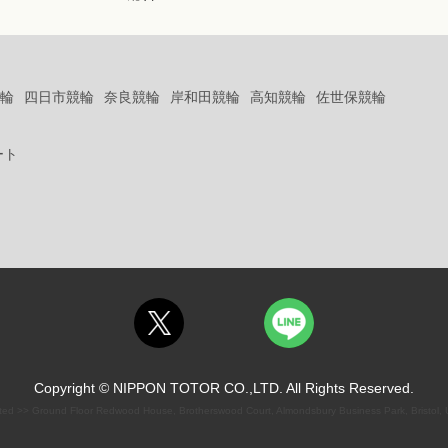
輪
四日市競輪
奈良競輪
岸和田競輪
高知競輪
佐世保競輪
ート
Copyright © NIPPON TOTOR CO.,LTD. All Rights Reserved.
imited >> Ground Floor Redwood House, Brotherswood Court, Almondsbury Business Park, Bristol