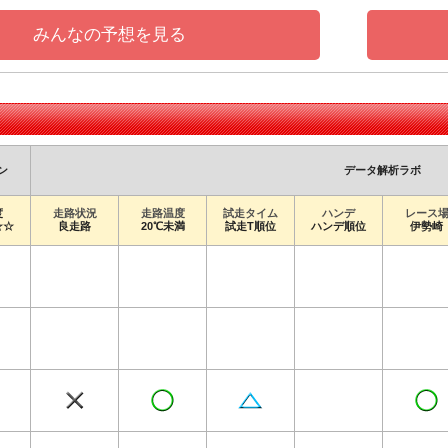
みんなの予想を見る
ン
データ解析ラボ
度
走路状況
走路温度
試走タイム
ハンデ
レース
☆☆
良走路
20℃未満
試走T順位
ハンデ順位
伊勢崎