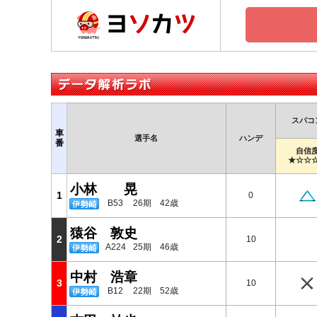
スパコ
車
選手名
ハンデ
番
自信
★☆☆
小林 晃
1
0
B53
26期
42歳
猿谷 敦史
2
10
A224
25期
46歳
中村 浩章
3
10
B12
22期
52歳