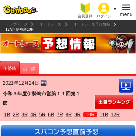
会員登録
ログイン
トップページ
オートレース
オートレース予想情報
12/24 伊勢崎10R
伊勢崎
山 陽
2021年12月24日
令和３年度伊勢崎市営第１１回第１
節
1R
2R
3R
4R
5R
6R
7R
8R
9R
10R
11R
12R