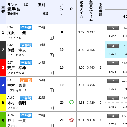
試
想
予
ランク
LG
期別
ハ
走
競
車
想
選手名
ン
印
タ
走
着
番
イ
タ
デ
競走車名
車級
順
ム
イ
4
ム
B94
25期
11/
5
1
0
滝沢 健
3.42
3.497
8
3.490
（3.
ゾッド・Ｋ
B32
19期
11/
2
2
10
伊藤 幸人
3.39
3.455
5
3.479
（3.
デムーロ０５
B27
14期
11/
7
3
10
宍戸 幸雄
3.38
3.463
7
3.463
（3.
ファイナル２
B3
24期
12/
7
4
10
中村 晋典
3.37
3.456
6
3.479
（3.
エアレイリーＲ
A160
22期
11/
6
5
20
木村 義明
3.33
3.420
2
3.452
（3.
アイギス
A137
23期
12/
6
6
20
谷川 一貴
3.31
3.410
1
3.781
（3.
ファッツ